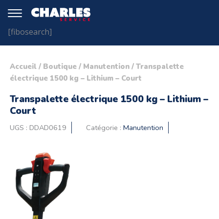
[fibosearch]
Accueil
/
Boutique
/
Manutention
/ Transpalette
électrique 1500 kg – Lithium – Court
Transpalette électrique 1500 kg – Lithium –
Court
UGS :
DDAD0619
Catégorie :
Manutention