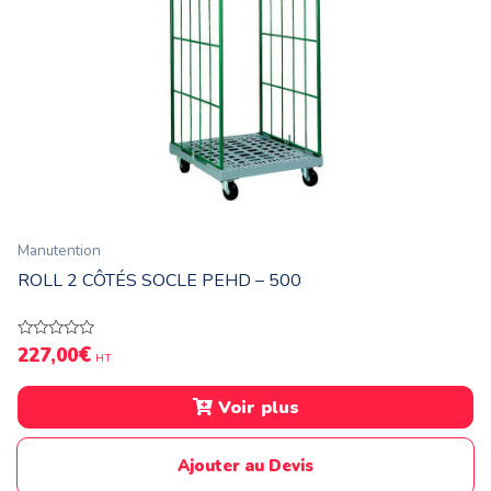
Manutention
ROLL 2 CÔTÉS SOCLE PEHD – 500
€
Note
227,00
HT
0
sur
5
Voir plus
Ajouter au Devis