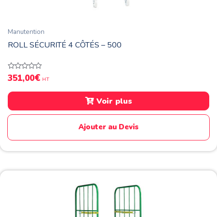
Manutention
ROLL SÉCURITÉ 4 CÔTÉS – 500
€
Note
351,00
HT
0
sur
5
Voir plus
Ajouter au Devis