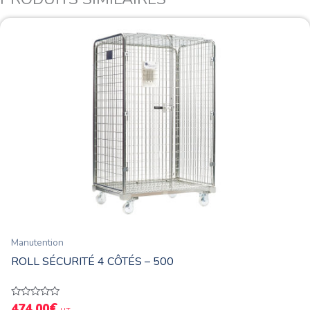
Manutention
ROLL SÉCURITÉ 4 CÔTÉS – 500
€
Note
474,00