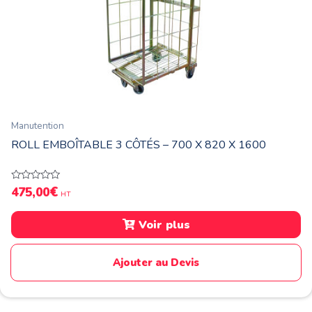
Manutention
ROLL EMBOÎTABLE 3 CÔTÉS – 700 X 820 X 1600
€
Note
475,00
HT
0
sur
5
Voir plus
Ajouter au Devis