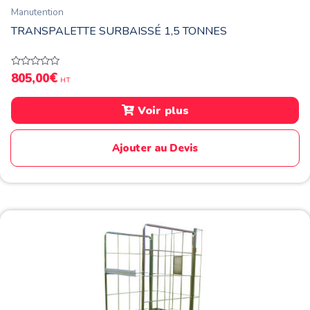
Manutention
TRANSPALETTE SURBAISSÉ 1,5 TONNES
€
Note
805,00
HT
0
sur
5
Voir plus
Ajouter au Devis