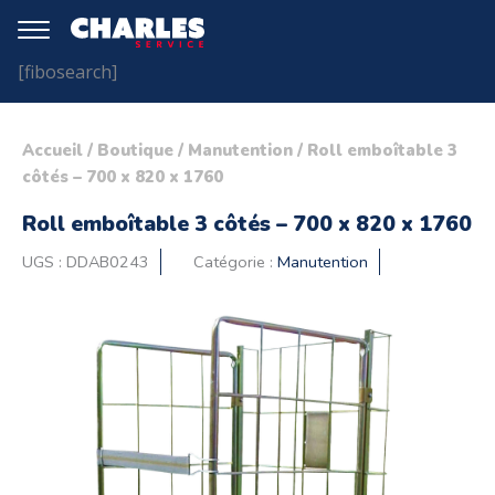
[fibosearch]
Accueil
/
Boutique
/
Manutention
/ Roll emboîtable 3
côtés – 700 x 820 x 1760
Roll emboîtable 3 côtés – 700 x 820 x 1760
UGS :
DDAB0243
Catégorie :
Manutention