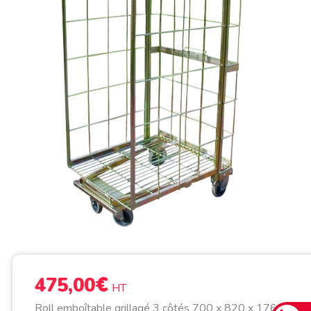
€
475,00
HT
Roll emboîtable grillagé 3 côtés 700 x 820 x 1760