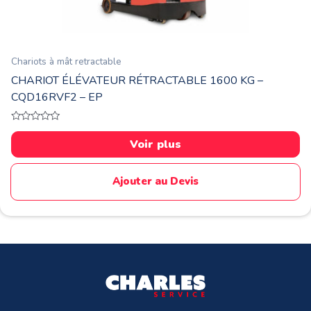
Chariots à mât retractable
CHARIOT ÉLÉVATEUR RÉTRACTABLE 1600 KG –
CQD16RVF2 – EP
Note
0
Voir plus
sur
5
Ajouter au Devis