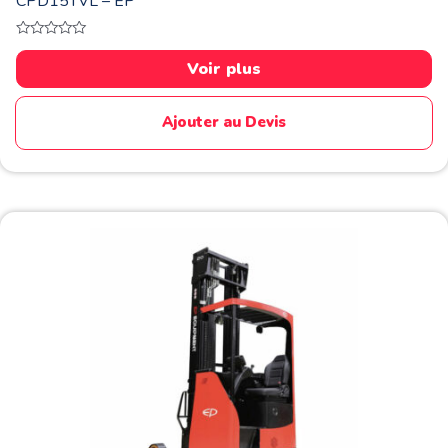
CPD15TVL – EP
Note
0
Voir plus
sur
5
Ajouter au Devis