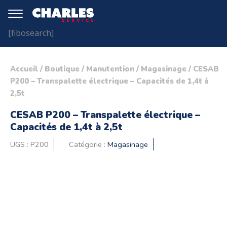
[fibosearch]
Accueil
/
Boutique
/
Manutention
/
Magasinage
/ CESAB
P200 – Transpalette électrique – Capacités de 1,4t à
2,5t
CESAB P200 – Transpalette électrique –
Capacités de 1,4t à 2,5t
UGS :
P200
Catégorie :
Magasinage