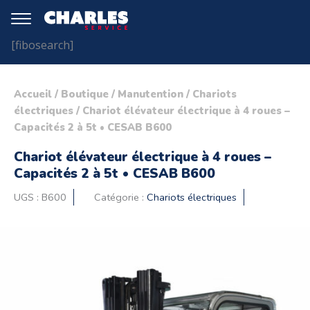
[fibosearch]
Accueil
/
Boutique
/
Manutention
/
Chariots
électriques
/ Chariot élévateur électrique à 4 roues –
Capacités 2 à 5t • CESAB B600
Chariot élévateur électrique à 4 roues –
Capacités 2 à 5t • CESAB B600
UGS :
B600
Catégorie :
Chariots électriques